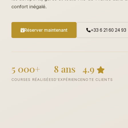
confort inégalé.
Réserver maintenant
+33 6 21 60 24 93
5 000+
8 ans
4.9
COURSES RÉALISÉES
D'EXPÉRIENCE
NOTE CLIENTS