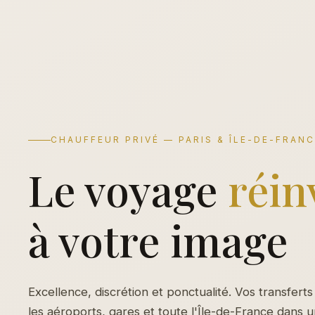
CHAUFFEUR PRIVÉ — PARIS & ÎLE-DE-FRAN
Le voyage
réin
à votre image
Excellence, discrétion et ponctualité. Vos transferts
les aéroports, gares et toute l'Île-de-France dans 