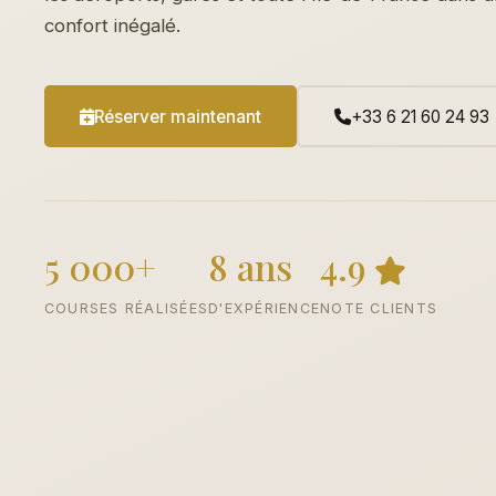
confort inégalé.
Réserver maintenant
+33 6 21 60 24 93
5 000+
8 ans
4.9
COURSES RÉALISÉES
D'EXPÉRIENCE
NOTE CLIENTS