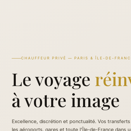
CHAUFFEUR PRIVÉ — PARIS & ÎLE-DE-FRAN
Le voyage
réin
à votre image
Excellence, discrétion et ponctualité. Vos transferts
les aéroports, gares et toute l'Île-de-France dans 