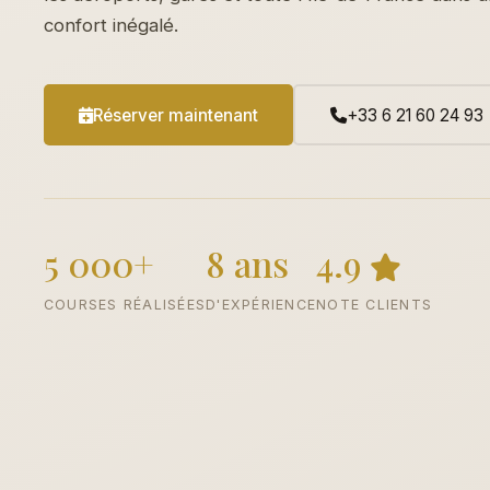
confort inégalé.
Réserver maintenant
+33 6 21 60 24 93
5 000+
8 ans
4.9
COURSES RÉALISÉES
D'EXPÉRIENCE
NOTE CLIENTS