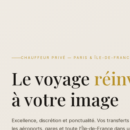
CHAUFFEUR PRIVÉ — PARIS & ÎLE-DE-FRAN
Le voyage
réin
à votre image
Excellence, discrétion et ponctualité. Vos transferts
les aéroports, gares et toute l'Île-de-France dans 