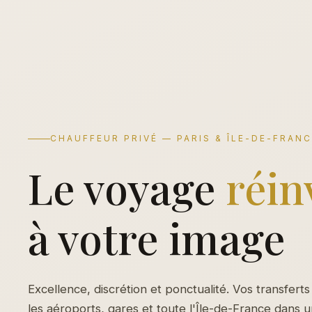
CHAUFFEUR PRIVÉ — PARIS & ÎLE-DE-FRAN
Le voyage
réin
à votre image
Excellence, discrétion et ponctualité. Vos transferts
les aéroports, gares et toute l'Île-de-France dans 