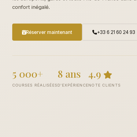
confort inégalé.
Réserver maintenant
+33 6 21 60 24 93
5 000+
8 ans
4.9
COURSES RÉALISÉES
D'EXPÉRIENCE
NOTE CLIENTS