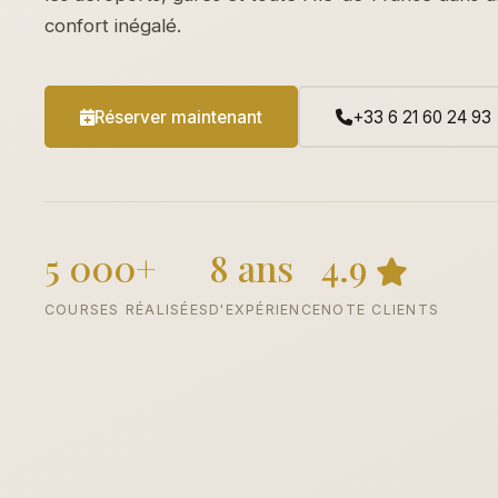
confort inégalé.
Réserver maintenant
+33 6 21 60 24 93
5 000+
8 ans
4.9
COURSES RÉALISÉES
D'EXPÉRIENCE
NOTE CLIENTS