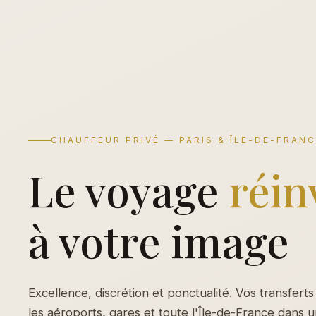
CHAUFFEUR PRIVÉ — PARIS & ÎLE-DE-FRAN
Le voyage
réin
à votre image
Excellence, discrétion et ponctualité. Vos transferts
les aéroports, gares et toute l'Île-de-France dans 